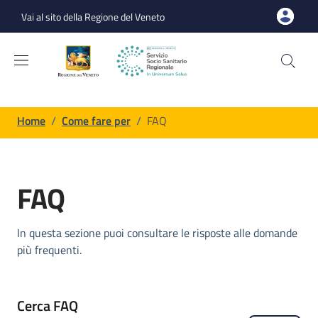
Salta al contenuto principale
Skip to footer content
Vai al sito della Regione del Veneto
Briciole di pane
Home
/
Come fare per
/
FAQ
FAQ
In questa sezione puoi consultare le risposte alle domande
più frequenti.
Cerca FAQ