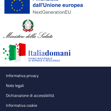
Useful links section
Small prints
Informativa privacy
Note legali
Dichiarazione di accessibilità
Informativa cookie