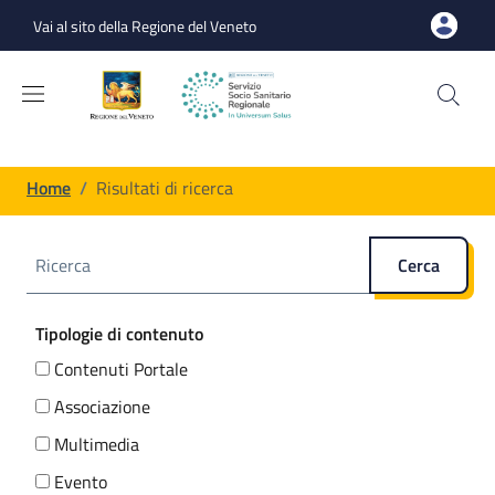
Salta al contenuto principale
Skip to footer content
Vai al sito della Regione del Veneto
Briciole di pane
Home
/
Risultati di ricerca
Cerca
Filtri
Tipologie di contenuto
Contenuti Portale
Associazione
Multimedia
Evento