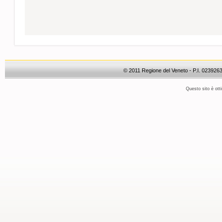
© 2011 Regione del Veneto - P.I. 023926
Questo sito è otti