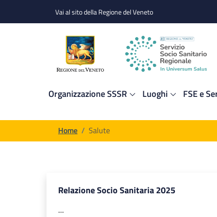
Salta al contenuto principale
Skip to footer content
Vai al sito della Regione del Veneto
Organizzazione SSSR
Luoghi
FSE e Ser
Briciole di pane
Home
/
Salute
Relazione Socio Sanitaria 2025
...