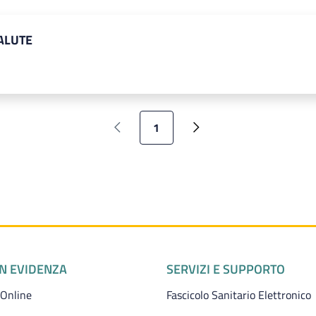
ALUTE
Pagina attuale
1
Pagina precedente
Pagina successiva
IN EVIDENZA
SERVIZI E SUPPORTO
 Online
Fascicolo Sanitario Elettronico