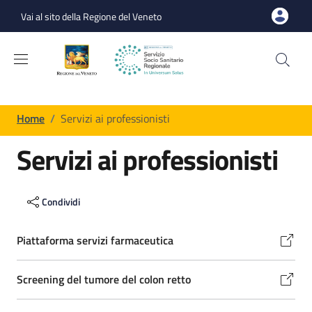
Salta al contenuto principale
Skip to footer content
Vai al sito della Regione del Veneto
Briciole di pane
Home
/
Servizi ai professionisti
Servizi ai professionisti
Elenco dei link
Condividi
Piattaforma servizi farmaceutica
Screening del tumore del colon retto