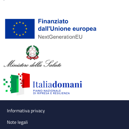
Useful links section
Small prints
Informativa privacy
Note legali