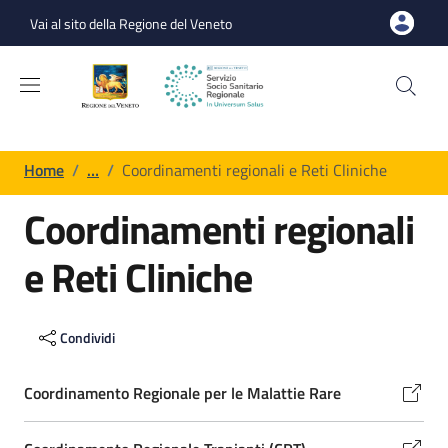
Salta al contenuto principale
Skip to footer content
Vai al sito della Regione del Veneto
Briciole di pane
Home
/
…
/
Coordinamenti regionali e Reti Cliniche
Coordinamenti regionali
e Reti Cliniche
Elenco dei link
Condividi
Coordinamento Regionale per le Malattie Rare