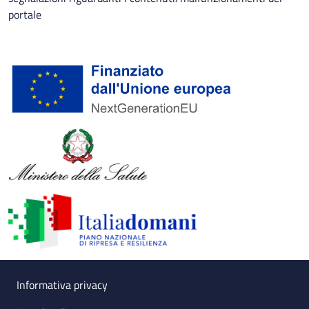
portale
Useful links section
Small prints
Informativa privacy