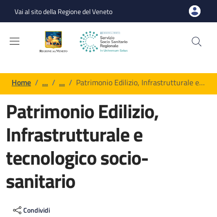
Salta al contenuto principale
Skip to footer content
Vai al sito della Regione del Veneto
Briciole di pane
Home
/
…
/
…
/
Patrimonio Edilizio, Infrastrutturale e…
Patrimonio Edilizio,
Infrastrutturale e
tecnologico socio-
sanitario
Contenuto di pagina generica
Condividi