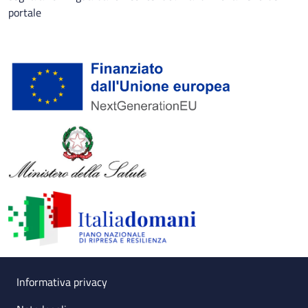
portale
Useful links section
Small prints
Informativa privacy