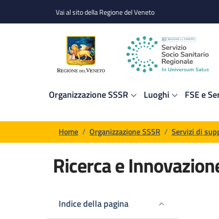
Salta al contenuto principale
Skip to footer content
Vai al sito della Regione del Veneto
Organizzazione SSSR
Luoghi
FSE e Ser
Briciole di pane
Home
/
Organizzazione SSSR
/
Servizi di sup
Ricerca e Innovazion
Contenuto di pagina
Indice della pagina