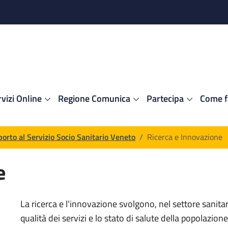
vizi Online
Regione Comunica
Partecipa
Come f
porto al Servizio Socio Sanitario Veneto
/
Ricerca e Innovazione
e
 generica
La ricerca e l'innovazione svolgono, nel settore sanita
qualità dei servizi e lo stato di salute della popolazi