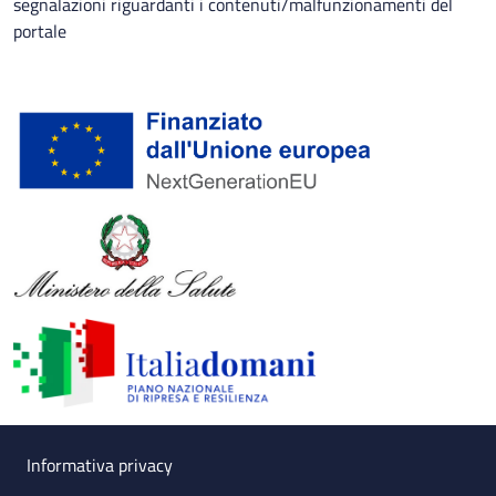
segnalazioni riguardanti i contenuti/malfunzionamenti del
portale
Useful links section
Small prints
Informativa privacy