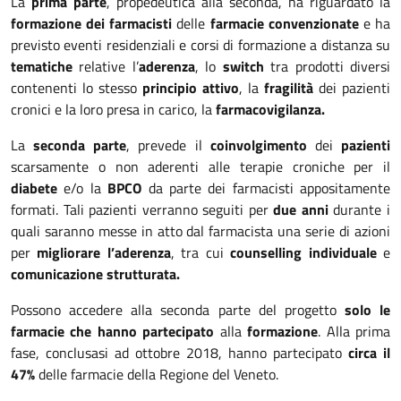
La
prima parte
, propedeutica alla seconda, ha riguardato la
formazione dei farmacisti
delle
farmacie convenzionate
e ha
previsto eventi residenziali e corsi di formazione a distanza su
tematiche
relative l’
aderenza
, lo
switch
tra prodotti diversi
contenenti lo stesso
principio attivo
, la
fragilità
dei pazienti
cronici e la loro presa in carico, la
farmacovigilanza.
La
seconda parte
, prevede il
coinvolgimento
dei
pazienti
scarsamente o non aderenti alle terapie croniche per il
diabete
e/o la
BPCO
da parte dei farmacisti appositamente
formati. Tali pazienti verranno seguiti per
due anni
durante i
quali saranno messe in atto dal farmacista una serie di azioni
per
migliorare l’aderenza
, tra cui
counselling individuale
e
comunicazione strutturata.
Possono accedere alla seconda parte del progetto
solo le
farmacie che hanno partecipato
alla
formazione
. Alla prima
fase, conclusasi ad ottobre 2018, hanno partecipato
circa il
47%
delle farmacie della Regione del Veneto.