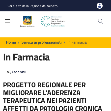
Salta al contenuto principale
Skip to footer content
Vai al sito della Regione del Veneto
Briciole di pane
Home
/
Servizi ai professionisti
/
In Farmacia
In Farmacia
Contenuto di pagina generica
Condividi
PROGETTO REGIONALE PER
MIGLIORARE L’ADERENZA
TERAPEUTICA NEI PAZIENTI
AFFETTI DA PATOLOGIA CRONICA