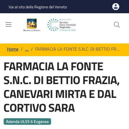
Salta al contenuto principale
Skip to footer content
Vai al sito della Regione del Veneto
Briciole di pane
Home
/
…
/
FARMACIA LA FONTE S.N.C. DI BETTIO FR…
FARMACIA LA FONTE
S.N.C. DI BETTIO FRAZIA,
CANEVARI MIRTA E DAL
CORTIVO SARA
Azienda ULSS 6 Euganea