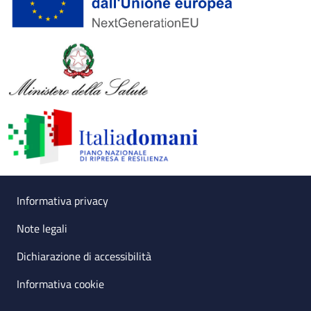
Useful links section
Small prints
Informativa privacy
Note legali
Dichiarazione di accessibilità
Informativa cookie