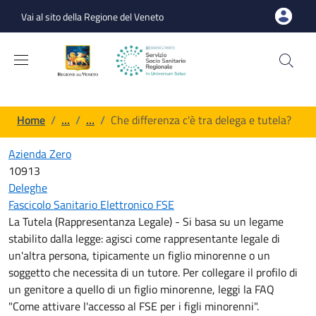
Salta al contenuto principale
Skip to footer content
Vai al sito della Regione del Veneto
Briciole di pane
Home
/
…
/
…
/
Che differenza c'è tra delega e tutela?
Azienda Zero
10913
Deleghe
Fascicolo Sanitario Elettronico FSE
La Tutela (Rappresentanza Legale) - Si basa su un legame
stabilito dalla legge: agisci come rappresentante legale di
un'altra persona, tipicamente un figlio minorenne o un
soggetto che necessita di un tutore. Per collegare il profilo di
un genitore a quello di un figlio minorenne, leggi la FAQ
"Come attivare l'accesso al FSE per i figli minorenni".