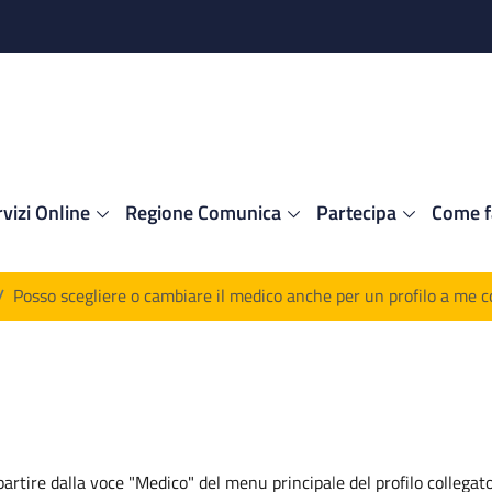
vizi Online
Regione Comunica
Partecipa
Come f
/
Posso scegliere o cambiare il medico anche per un profilo a me c
partire dalla voce "Medico" del menu principale del profilo collegato