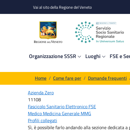
Salta al contenuto principale
Skip to footer content
Vai al sito della Regione del Veneto
Organizzazione SSSR
Luoghi
FSE e Ser
Briciole di pane
Home
/
Come fare per
/
Domande frequenti
Azienda Zero
11108
Fascicolo Sanitario Elettronico FSE
Medico Medicina Generale MMG
Profili collegati
Sì, è possibile farlo andando alla sezione dedicata a 