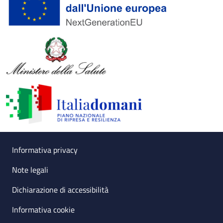
Useful links section
Small prints
Informativa privacy
Note legali
Dichiarazione di accessibilità
Informativa cookie