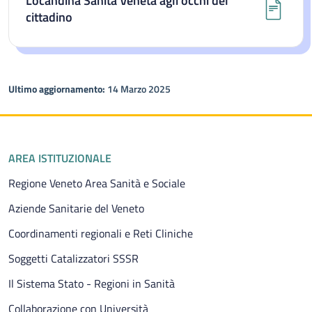
Locandina Sanità Veneta agli occhi del
cittadino
Ultimo aggiornamento:
14 Marzo 2025
Piè di pagina
AREA ISTITUZIONALE
Regione Veneto Area Sanità e Sociale
Aziende Sanitarie del Veneto
Coordinamenti regionali e Reti Cliniche
Soggetti Catalizzatori SSSR
Il Sistema Stato - Regioni in Sanità
Collaborazione con Università