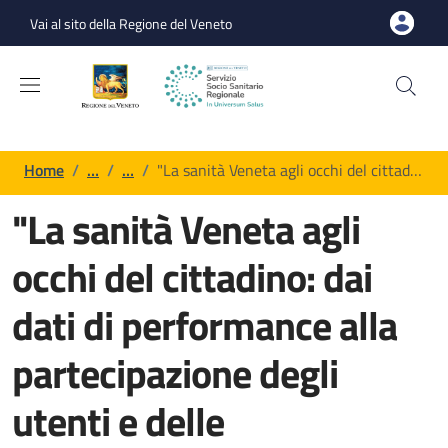
Salta al contenuto principale
Skip to footer content
Vai al sito della Regione del Veneto
Briciole di pane
Home
/
…
/
…
/
"La sanità Veneta agli occhi del cittad…
"La sanità Veneta agli
occhi del cittadino: dai
dati di performance alla
partecipazione degli
utenti e delle