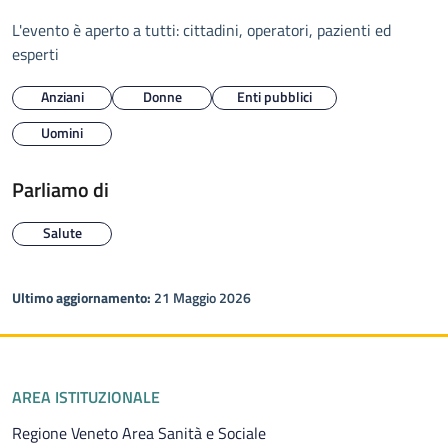
L'evento è aperto a tutti: cittadini, operatori, pazienti ed
esperti
Anziani
Donne
Enti pubblici
Uomini
Parliamo di
Salute
Ultimo aggiornamento:
21 Maggio 2026
Piè di pagina
AREA ISTITUZIONALE
Regione Veneto Area Sanità e Sociale