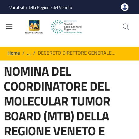
Salta al contenuto principale
Skip to footer content
Vai al sito della Regione del Veneto
Briciole di pane
Home
/
…
/
DECERETO DIRETTORE GENERALE…
NOMINA DEL
COORDINATORE DEL
MOLECULAR TUMOR
BOARD (MTB) DELLA
REGIONE VENETO E