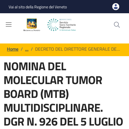
Salta al contenuto principale
Skip to footer content
Vai al sito della Regione del Veneto
Briciole di pane
Home
/
…
/
DECRETO DEL DIRETTORE GENERALE DE…
NOMINA DEL
MOLECULAR TUMOR
BOARD (MTB)
MULTIDISCIPLINARE.
DGR N. 926 DEL 5 LUGLIO