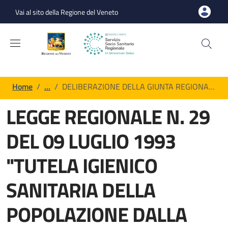
Salta al contenuto principale
Skip to footer content
Vai al sito della Regione del Veneto
Briciole di pane
Home
/
…
/
DELIBERAZIONE DELLA GIUNTA REGIONA…
LEGGE REGIONALE N. 29
DEL 09 LUGLIO 1993
"TUTELA IGIENICO
SANITARIA DELLA
POPOLAZIONE DALLA