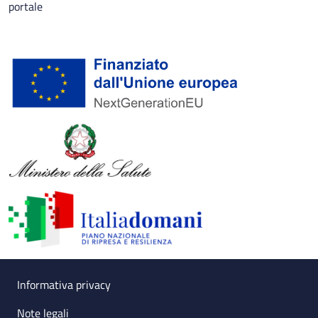
portale
Useful links section
Small prints
Informativa privacy
Note legali