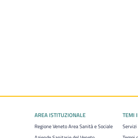
Piè di pagina
AREA ISTITUZIONALE
TEMI 
Regione Veneto Area Sanità e Sociale
Servizi
Aziende Sanitarie del Veneto
Tempi d