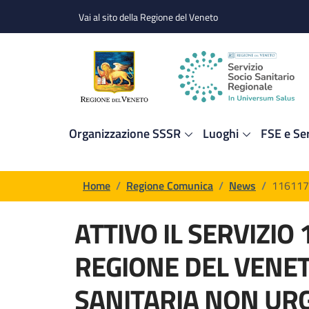
Salta al contenuto principale
Skip to footer content
Vai al sito della Regione del Veneto
Organizzazione SSSR
Luoghi
FSE e Ser
Briciole di pane
Home
/
Regione Comunica
/
News
/
116117 
ATTIVO IL SERVIZIO 
REGIONE DEL VENET
SANITARIA NON UR