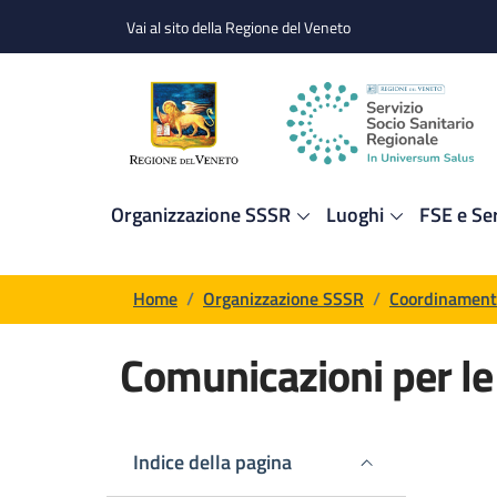
Salta al contenuto principale
Skip to footer content
Vai al sito della Regione del Veneto
Organizzazione SSSR
Luoghi
FSE e Ser
Briciole di pane
Home
/
Organizzazione SSSR
/
Coordinamenti 
Comunicazioni per l
Contenuto di pagina
Indice della pagina