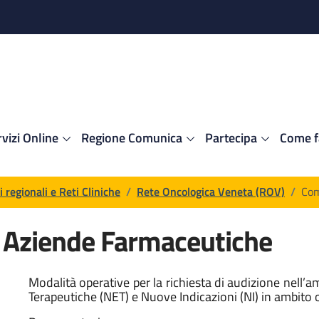
vizi Online
Regione Comunica
Partecipa
Come f
regionali e Reti Cliniche
/
Rete Oncologica Veneta (ROV)
/
Com
e Aziende Farmaceutiche
 generica
Modalità operative per la richiesta di audizione nell’
Terapeutiche (NET) e Nuove Indicazioni (NI) in ambito 