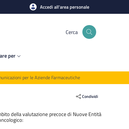
Accedi all'area personale
Cerca
are per
unicazioni per le Aziende Farmaceutiche
Condividi
ambito della valutazione precoce di Nuove Entità
oncologico: