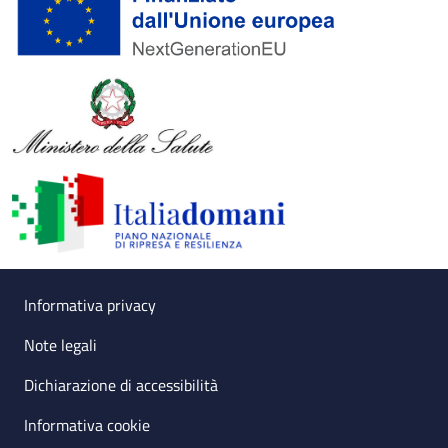
Useful links section
Small prints
Informativa privacy
Note legali
Dichiarazione di accessibilità
Informativa cookie