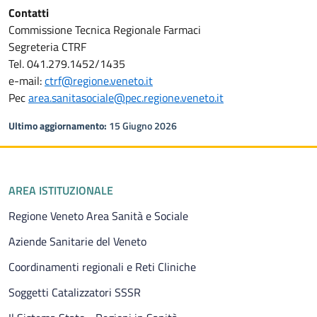
Contatti
Commissione Tecnica Regionale Farmaci
Segreteria CTRF
Tel. 041.279.1452/1435
e-mail:
ctrf@regione.veneto.it
Pec
area.sanitasociale@pec.regione.veneto.it
Ultimo aggiornamento:
15 Giugno 2026
Piè di pagina
AREA ISTITUZIONALE
Regione Veneto Area Sanità e Sociale
Aziende Sanitarie del Veneto
Coordinamenti regionali e Reti Cliniche
Soggetti Catalizzatori SSSR