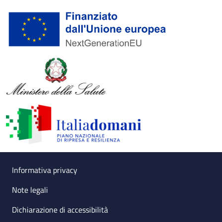
Useful links section
Small prints
Informativa privacy
Note legali
Dichiarazione di accessibilità