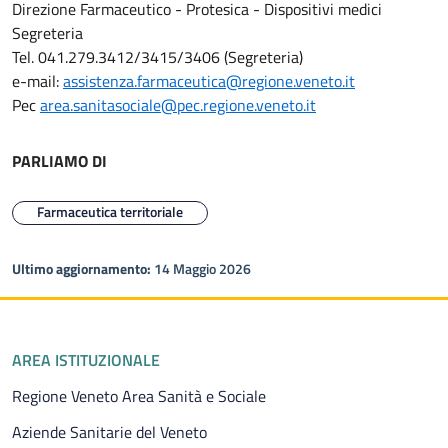
Direzione Farmaceutico - Protesica - Dispositivi medici
Segreteria
Tel. 041.279.3412/3415/3406 (Segreteria)
e-mail:
assistenza.farmaceutica@regione.veneto.it
Pec
area.sanitasociale@pec.regione.veneto.it
PARLIAMO DI
Farmaceutica territoriale
Ultimo aggiornamento:
14 Maggio 2026
Piè di pagina
AREA ISTITUZIONALE
Regione Veneto Area Sanità e Sociale
Aziende Sanitarie del Veneto