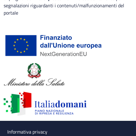
segnalazioni riguardanti i contenuti/malfunzionamenti del
portale
Useful links section
Small prints
Informativa privacy