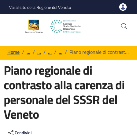
Salta al contenuto principale
Skip to footer content
Vai al sito della Regione del Veneto
Briciole di pane
Home
/
…
/
…
/
…
/
…
/
Piano regionale di contrast…
Piano regionale di
contrasto alla carenza di
personale del SSSR del
Veneto
Contenuto di pagina generica
Condividi