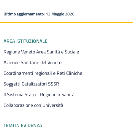
di tale personale prevista nei prossimi anni e
garantire i livelli di servizio e di performance del
Ultimo aggiornamento:
13 Maggio 2026
sistema socio sanitario regionale
Piè di pagina
AREA ISTITUZIONALE
Regione Veneto Area Sanità e Sociale
Aziende Sanitarie del Veneto
Coordinamenti regionali e Reti Cliniche
Soggetti Catalizzatori SSSR
Il Sistema Stato - Regioni in Sanità
Collaborazione con Università
TEMI IN EVIDENZA