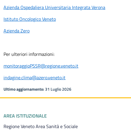
Azienda Ospedaliera Universitaria Integrata Verona
Istituto Oncologico Veneto
Azienda Zero
Per ulteriori informazioni:
monitoraggioPSSR@regione.veneto.it
indagine.clima@azero.veneto.it
Ultimo aggiornamento:
31 Luglio 2026
Piè di pagina
AREA ISTITUZIONALE
Regione Veneto Area Sanità e Sociale