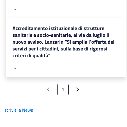
...
Accreditamento istituzionale di strutture
sanitarie e socio-sanitarie, al via da luglio il
nuovo avviso. Lanzarin “Si amplia l’offerta dei
servizi per i cittadini, sulla base di rigorosi
criteri di qualità”
...
Pagina attuale
1
Pagina precedente
Pagina successiva
Iscriviti a News