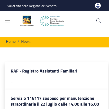
Salta al contenuto principale
Skip to footer content
Vai al sito della Regione del Veneto
Briciole di pane
Home
/
News
RAF - Registro Assistenti Familiari
...
Servizio 116117 sospeso per manutenzione
straordinaria il 22 luglio dalle 14.00 alle 16.00