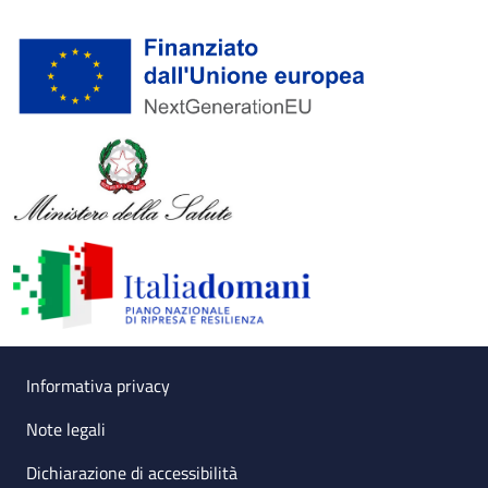
Useful links section
Small prints
Informativa privacy
Note legali
Dichiarazione di accessibilità