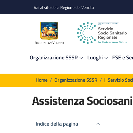
Salta al contenuto principale
Skip to footer content
Vai al sito della Regione del Veneto
Organizzazione SSSR
Luoghi
FSE e Ser
Briciole di pane
Home
/
Organizzazione SSSR
/
Il Servizio So
Assistenza Sociosani
Contenuto di pagina
Indice della pagina