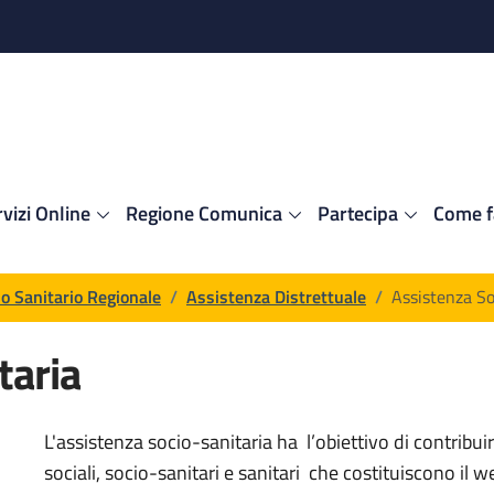
vizi Online
Regione Comunica
Partecipa
Come f
cio Sanitario Regionale
/
Assistenza Distrettuale
/
Assistenza So
taria
 generica
L'assistenza socio-sanitaria ha l’obiettivo di contribuire
sociali, socio-sanitari e sanitari che costituiscono il 