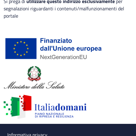
Si prega di
utilizzare questo indirizzo esclusivamente
per
segnalazioni riguardanti i contenuti/malfunzionamenti del
portale
Useful links section
Small prints
Informativa privacy