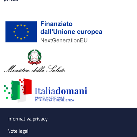
Useful links section
Small prints
Informativa privacy
Note legali