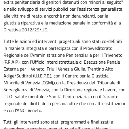
extra penitenziaria di genitori detenuti con minori al seguito"
e nello sviluppo di servizi pubblici per l’assistenza generalista
alle vittime di reato, ancorché non denuncianti, per la
giustizia riparativa e la mediazione penale in conformità alla
Direttiva 2012/29/UE.
Tutte le azioni ed interventi progettuali sono stati co-definiti
in maniera integrata e partecipata con il Provveditorato
Regionale dell’Amministrazione Penitenziaria per il Triveneto
(P.R.A.P.), con l’Ufficio Interdistrettuale di Esecuzione Penale
Esterna per il Veneto, Friuli Venezia Giulia, Trentino Alto
Adige/Sudtirol (U.I.E.P.E.), con il Centro per la Giustizia
Minorile di Venezia (CGM),con la Presidenza del Tribunale di
Sorveglianza di Venezia, con la Direzione regionale Lavoro, con
l'U.O. Salute mentale e Sanità Penitenziaria, con il Garante
regionale dei diritti della persona oltre che con altre istituzioni
e con l’ANCI Veneto.
Tutti gli interventi sono stati programmati e finalizzati a
rispondere in maniera innovativa ed efficace ai bisogni