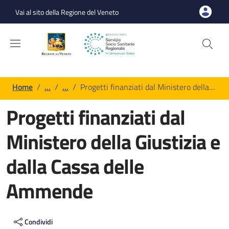
Salta al contenuto principale
Skip to footer content
Vai al sito della Regione del Veneto
Briciole di pane
Home
/
…
/
…
/
Progetti finanziati dal Ministero della…
Progetti finanziati dal
Ministero della Giustizia e
dalla Cassa delle
Ammende
Contenuto di pagina generica
Condividi