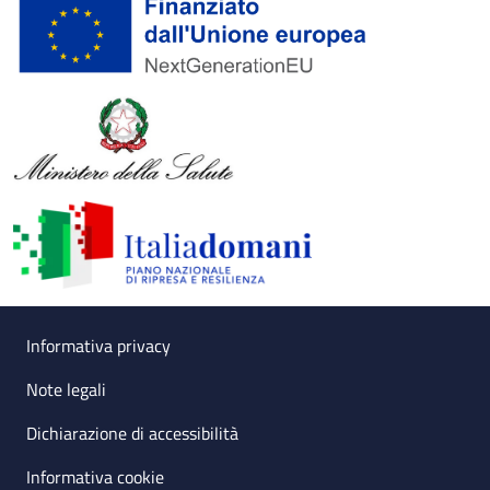
Useful links section
Small prints
Informativa privacy
Note legali
Dichiarazione di accessibilità
Informativa cookie