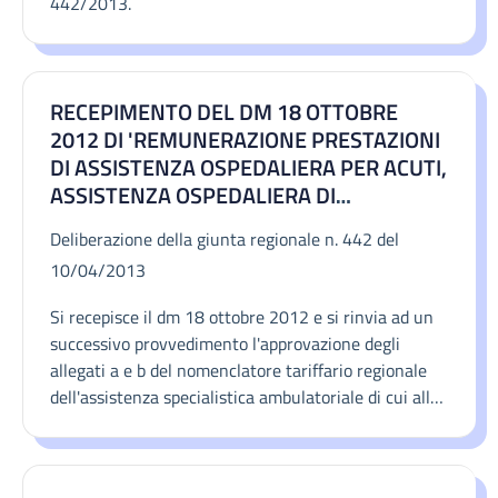
442/2013.
RECEPIMENTO DEL DM 18 OTTOBRE
2012 DI 'REMUNERAZIONE PRESTAZIONI
DI ASSISTENZA OSPEDALIERA PER ACUTI,
ASSISTENZA OSPEDALIERA DI
RIABILITAZIONE E DI LUNGODEGENZA
Deliberazione della giunta regionale n. 442 del
POST ACUZIE E DI ASSISTENZA
10/04/2013
SPECIALISTICA AMBULATORIALE' DEL
MINISTRO DELLA SALUTE DI CONCERTO
Si recepisce il dm 18 ottobre 2012 e si rinvia ad un
CON IL MINISTRO DELL'ECONOMIA E
successivo provvedimento l'approvazione degli
DELLE FINANZE E AGGIORNAMENTO DEL
allegati a e b del nomenclatore tariffario regionale
NOMENCLATORE TARIFFARIO REGIONALE
dell'assistenza specialistica ambulatoriale di cui alla
DELL'ASSISTENZA SPECIALISTICA
dgr n. 859 del 21.6.2011 e successive modifiche ed
AMBULATORIALE DI CUI ALLA DGR N. 859
integrazioni e si aggiorna il nomenclatore tariffario
DEL 21.6.2011
regionale dell'assistenza specialistica ambulatoriale