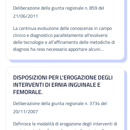
REGIME EROGATIVO.
Deliberazione della giunta regionale n. 859 del
21/06/2011
La continua evoluzione delle conoscenze in campo
clinico e diagnostico parallelamente all'evolversi
delle tecnologie e all'affinamento delle metodiche di
diagnosi ha reso necessario apportare alcuni
aggiornamenti al nomenclatore tariffario regionale
delle prestazioni di specialistica ambulatoriale,
autorizzando l'erogazione di nuove prestazioni in
DISPOSIZIONI PER L'EROGAZIONE DEGLI
tale setting assistenziale.
INTERVENTI DI ERNIA INGUINALE E
FEMORALE.
Deliberazione della giunta regionale n. 3734 del
20/11/2007
Definisce le modalità di erogazione degli interventi di