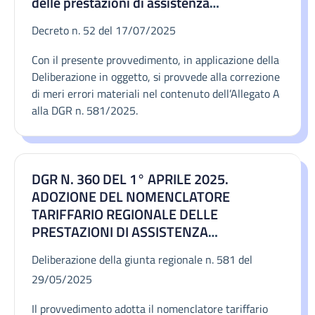
delle prestazioni di assistenza
specialistica ambulatoriale di cui al
Decreto n. 52 del 17/07/2025
Decreto del Presidente del Consiglio dei
Ministri del 12 gennaio 2017 "Definizione
Con il presente provvedimento, in applicazione della
e aggiornamento dei livelli essenziali di
Deliberazione in oggetto, si provvede alla correzione
assistenza, di cui all'art. 1, comma 7, del
di meri errori materiali nel contenuto dell’Allegato A
decreto legislativo 30 dicembre 1992, n.
alla DGR n. 581/2025.
502." Rettifica.
DGR N. 360 DEL 1° APRILE 2025.
ADOZIONE DEL NOMENCLATORE
TARIFFARIO REGIONALE DELLE
PRESTAZIONI DI ASSISTENZA
SPECIALISTICA AMBULATORIALE DI CUI
Deliberazione della giunta regionale n. 581 del
AL DECRETO DEL PRESIDENTE DEL
29/05/2025
CONSIGLIO DEI MINISTRI DEL 12
GENNAIO 2017 "DEFINIZIONE E
Il provvedimento adotta il nomenclatore tariffario