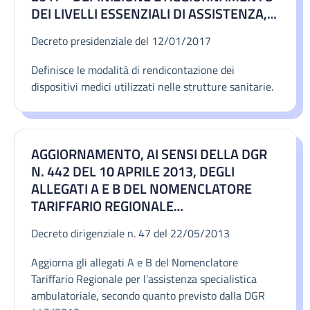
DEI LIVELLI ESSENZIALI DI ASSISTENZA,
DI CUI ALL'ARTICOLO 1, COMMA 7, DEL
Decreto presidenziale del 12/01/2017
DECRETO LEGISLATIVO 30 DICEMBRE
1992, N. 502. (17A02015) (GU SERIE
Definisce le modalità di rendicontazione dei
GENERALE N.65 DEL 18-03-2017 -
dispositivi medici utilizzati nelle strutture sanitarie.
SUPPL. ORDINARIO N. 15)
AGGIORNAMENTO, AI SENSI DELLA DGR
N. 442 DEL 10 APRILE 2013, DEGLI
ALLEGATI A E B DEL NOMENCLATORE
TARIFFARIO REGIONALE
DELL'ASSISTENZA SPECIALISTICA
Decreto dirigenziale n. 47 del 22/05/2013
AMBULATORIALE DI CUI ALLA DGR N.
859/2011 E SUCCESSIVE MODIFICHE E
Aggiorna gli allegati A e B del Nomenclatore
INTEGRAZIONI
Tariffario Regionale per l’assistenza specialistica
ambulatoriale, secondo quanto previsto dalla DGR