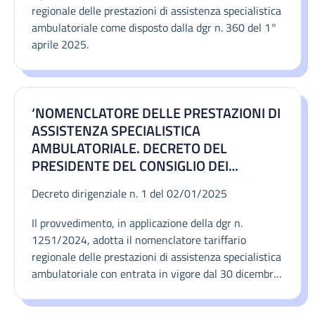
AGGIORNAMENTO DEI LIVELLI
regionale delle prestazioni di assistenza specialistica
ESSENZIALI DI ASSISTENZA, DI CUI
ambulatoriale come disposto dalla dgr n. 360 del 1°
ALL'ART. 1, COMMA 7, DEL DECRETO
aprile 2025.
LEGISLATIVO 30 DICEMBRE 1992, N. 502.
‘NOMENCLATORE DELLE PRESTAZIONI DI
ASSISTENZA SPECIALISTICA
AMBULATORIALE. DECRETO DEL
PRESIDENTE DEL CONSIGLIO DEI
MINISTRI DEL 12 GENNAIO 2017
Decreto dirigenziale n. 1 del 02/01/2025
“DEFINIZIONE E AGGIORNAMENTO DEI
LIVELLI ESSENZIALI DI ASSISTENZA, DI
Il provvedimento, in applicazione della dgr n.
CUI ALL’ART. 1, COMMA 7, DEL DECRETO
1251/2024, adotta il nomenclatore tariffario
LEGISLATIVO 30 DICEMBRE 1992, N. 502”.
regionale delle prestazioni di assistenza specialistica
DGR N. 1251 DEL 29.10.2024. DECRETO
ambulatoriale con entrata in vigore dal 30 dicembre
DEL MINISTERO DELLA SALUTE, DI
2024 fino al 31 marzo 2025.
CONCERTO CON IL MINISTRO