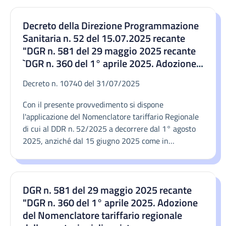
Decreto della Direzione Programmazione
Sanitaria n. 52 del 15.07.2025 recante
"DGR n. 581 del 29 maggio 2025 recante
`DGR n. 360 del 1° aprile 2025. Adozione
del Nomenclatore tariffario regionale
Decreto n. 10740 del 31/07/2025
delle prestazioni di assistenza
specialistica ambulatoriale di cui al
Con il presente provvedimento si dispone
Decreto del Presidente del Consiglio dei
l'applicazione del Nomenclatore tariffario Regionale
Ministri del 12 gennaio 2017 Definizione e
di cui al DDR n. 52/2025 a decorrere dal 1° agosto
aggiornamento dei livelli essenziali di
2025, anziché dal 15 giugno 2025 come in
assistenza, di cui all'art. 1, comma 7, del
precedenza disposto dal citato DDR n. 52/2025.
decreto legislativo 30 dicembre 1992, n.
502. Rettifica.' Modifica".
DGR n. 581 del 29 maggio 2025 recante
"DGR n. 360 del 1° aprile 2025. Adozione
del Nomenclatore tariffario regionale