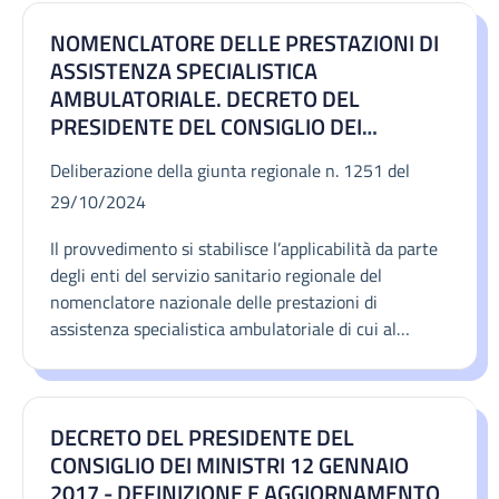
DELL’ECONOMIA E DELLE FINANZE DEL
25 NOVEMBRE 2024 PUBBLICATO NELLA
NOMENCLATORE DELLE PRESTAZIONI DI
GAZZETTA UFFICIALE SERIE GENERALE N.
ASSISTENZA SPECIALISTICA
302 DEL 27 DICEMBRE 2024
AMBULATORIALE. DECRETO DEL
PRESIDENTE DEL CONSIGLIO DEI
MINISTRI DEL 12 GENNAIO 2017
Deliberazione della giunta regionale n. 1251 del
"DEFINIZIONE E AGGIORNAMENTO DEI
29/10/2024
LIVELLI ESSENZIALI DI ASSISTENZA, DI
CUI ALL'ART. 1, COMMA 7, DEL DECRETO
Il provvedimento si stabilisce l’applicabilità da parte
LEGISLATIVO 30 DICEMBRE 1992, N. 502".
degli enti del servizio sanitario regionale del
APPLICABILITÀ AL SISTEMA SANITARIO
nomenclatore nazionale delle prestazioni di
REGIONALE.
assistenza specialistica ambulatoriale di cui al
decreto del presidente del consiglio dei ministri del
12 gennaio 2017 e alle successive indicazioni del
ministero della salute.
DECRETO DEL PRESIDENTE DEL
CONSIGLIO DEI MINISTRI 12 GENNAIO
2017 - DEFINIZIONE E AGGIORNAMENTO