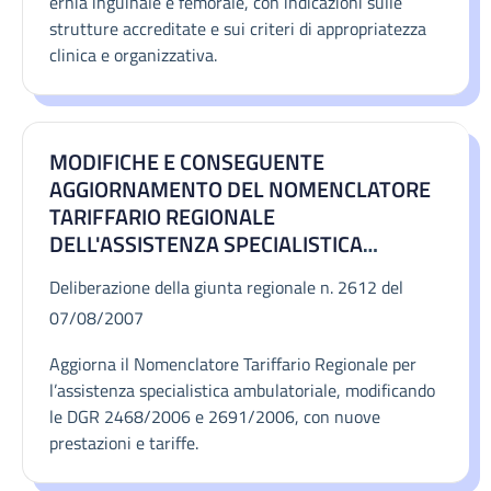
ernia inguinale e femorale, con indicazioni sulle
strutture accreditate e sui criteri di appropriatezza
clinica e organizzativa.
MODIFICHE E CONSEGUENTE
AGGIORNAMENTO DEL NOMENCLATORE
TARIFFARIO REGIONALE
DELL'ASSISTENZA SPECIALISTICA
AMBULATORIALE (DGR N. 2468/2006 E
Deliberazione della giunta regionale n. 2612 del
SUCCESSIVE MODIFICHE ED
07/08/2007
INTEGRAZIONI). MODIFICHE ED
INTEGRAZIONI DELLA DGR N. 2691/2006.
Aggiorna il Nomenclatore Tariffario Regionale per
l’assistenza specialistica ambulatoriale, modificando
le DGR 2468/2006 e 2691/2006, con nuove
prestazioni e tariffe.