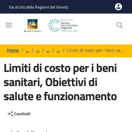
Salta al contenuto principale
Skip to footer content
Vai al sito della Regione del Veneto
Briciole di pane
Home
/
…
/
…
/
…
/
…
/
Limiti di costo per i beni sa…
Limiti di costo per i beni
sanitari, Obiettivi di
salute e funzionamento
Contenuto di pagina generica
Condividi