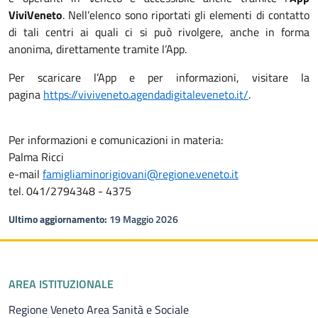
ViviVeneto
. Nell’elenco sono riportati gli elementi di contatto
di tali centri ai quali ci si può rivolgere, anche in forma
anonima, direttamente tramite l’App.
Per scaricare l’App e per informazioni, visitare la
pagina
https://viviveneto.agendadigitaleveneto.it/
.
Per informazioni e comunicazioni in materia:
Palma Ricci
e-mail
famigliaminorigiovani@regione.veneto.it
tel. 041/2794348 - 4375
Ultimo aggiornamento:
19 Maggio 2026
Piè di pagina
AREA ISTITUZIONALE
Regione Veneto Area Sanità e Sociale