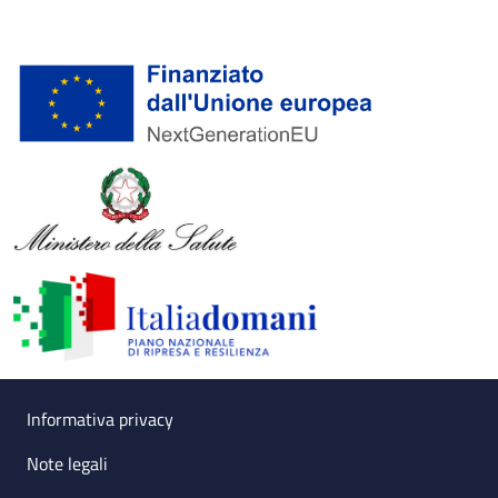
Useful links section
Small prints
Informativa privacy
Note legali