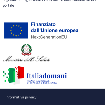
portale
Useful links section
Small prints
Informativa privacy