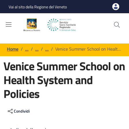
Salta al contenuto principale
Skip to footer content
Vai al sito della Regione del Veneto
Briciole di pane
Home
/
…
/
…
/
…
/
Venice Summer School on Healt…
Venice Summer School on
Health System and
Policies
Contenuto di pagina generica
Condividi